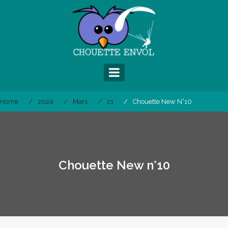
Skip
to
content
Home
2024
Mars
21
Chouette New N°10
Chouette New n°10