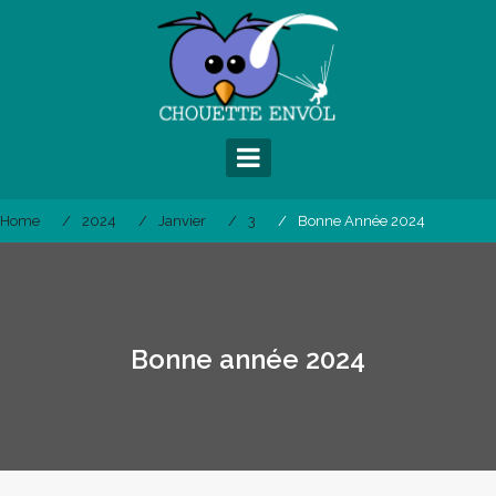
Skip
to
content
Home
2024
Janvier
3
Bonne Année 2024
Bonne année 2024